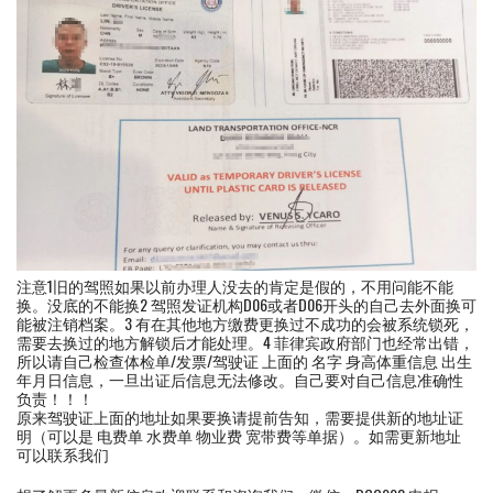
注意1旧的驾照如果以前办理人没去的肯定是假的，不用问能不能
换。没底的不能换2 驾照发证机构D06或者D06开头的自己去外面换可
能被注销档案。3 有在其他地方缴费更换过不成功的会被系统锁死，
需要去换过的地方解锁后才能处理。4 菲律宾政府部门也经常出错，
所以请自己检查体检单/发票/驾驶证 上面的 名字 身高体重信息 出生
年月日信息，一旦出证后信息无法修改。自己要对自己信息准确性
负责！！！
原来驾驶证上面的地址如果要换请提前告知，需要提供新的地址证
明（可以是 电费单 水费单 物业费 宽带费等单据）。如需更新地址
可以联系我们