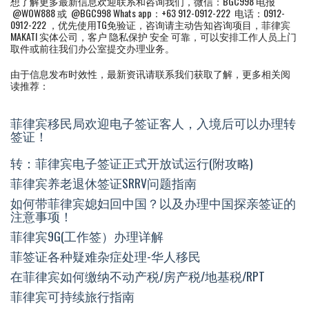
想了解更多最新信息欢迎联系和咨询我们，微信：BGC998 电报
@WOW888 或 @BGC998 Whats app：+63 912-0912-222 电话：0912-
0912-222 ，优先使用TG免验证，咨询请主动告知咨询项目，菲律宾
MAKATI 实体公司，客户 隐私保护 安全 可靠，可以安排工作人员上门
取件或前往我们办公室提交办理业务。
由于信息发布时效性，最新资讯请联系我们获取了解，更多相关阅
读推荐：
菲律宾移民局欢迎电子签证客人，入境后可以办理转
签证！
转：菲律宾电子签证正式开放试运行(附攻略)
菲律宾养老退休签证SRRV问题指南
如何带菲律宾媳妇回中国？以及办理中国探亲签证的
注意事项！
菲律宾9G(工作签）办理详解
菲签证各种疑难杂症处理-华人移民
在菲律宾如何缴纳不动产税/房产税/地基税/RPT
菲律宾可持续旅行指南