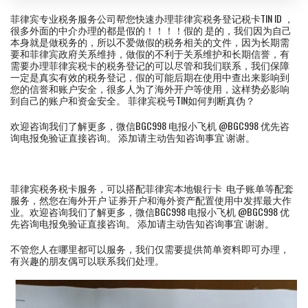
菲律宾专业税务服务公司帮您快速办理菲律宾税务登记税卡TIN ID ，
很多外面的中介办理的都是假的！！！！假的 是的，我们因为自己
本身就是做税务的，所以不爱做假的税务相关的文件，因为长期需
要和菲律宾政府关系维持，做假的不利于关系维护和长期信誉，有
需要办理菲律宾税卡的税务登记的可以尽管和我们联系，我们保障
一定是真实有效的税务登记，假的可能后期在使用中查出来影响到
您的信誉和账户安全，很多人为了海外开户等使用，这样势必影响
到自己的账户和资金安全。 菲律宾税号TIN如何判断真伪？
欢迎咨询我们了解更多，微信BGC998 电报小飞机 @BGC998 优先咨
询电报免验证直接咨询。 添加请主动告知咨询事宜 谢谢。
菲律宾税务税卡服务，可以搭配菲律宾本地银行卡 电子账单等配套
服务，然您在海外开户 证券开户和海外资产配置使用中发挥最大作
业。欢迎咨询我们了解更多，微信BGC998 电报小飞机 @BGC998 优
先咨询电报免验证直接咨询。 添加请主动告知咨询事宜 谢谢。
不管您人在哪里都可以服务，我们仅需要提供简单资料即可办理，
有兴趣的朋友偶可以联系我们处理。