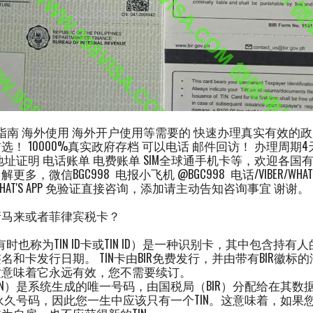
用指南 海外使用 海外开户使用等需要的 快速办理真实有效的政府T
！ 10000%真实政府存档 可以电话 邮件回访！ 办理周期
地址证明 电话账单 电费账单 SIM全球通手机卡等，欢迎各国
微信BGC998 电报小飞机 @BGC998 电话/VIBER/WHAT'S APP
WHAT'S APP 免验证直接咨询，添加请主动告知咨询事宜 谢谢。
请马来或者菲律宾税卡？
（有时也称为TIN ID卡或TIN ID）是一种识别卡，其中包含持有
和卡发行日期。 TIN卡由BIR免费发行，并由带有BIR徽标
这意味着它永远有效，您不需要续订。
IN）是系统生成的唯一号码，由国税局（BIR）分配给在其数
永久号码，因此您一生中应该只有一个TIN。这意味着，如果您