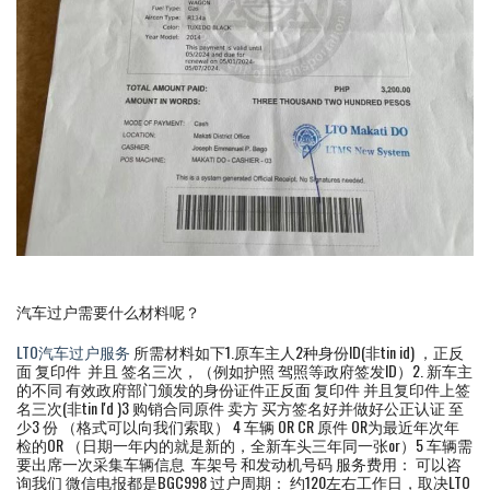
汽车过户需要什么材料呢？
LTO汽车过户服务
所需材料如下1.原车主人2种身份ID(非tin id) ，正反
面 复印件 并且 签名三次，（例如护照 驾照等政府签发ID）2. 新车主
的不同 有效政府部门颁发的身份证件正反面 复印件 并且复印件上签
名三次(非tin I'd )3 购销合同原件 卖方 买方签名好并做好公正认证 至
少3 份 （格式可以向我们索取） 4 车辆 OR CR 原件 OR为最近年次年
检的OR （日期一年内的就是新的，全新车头三年同一张or）5 车辆需
要出席一次采集车辆信息 车架号 和发动机号码 服务费用： 可以咨
询我们 微信电报都是BGC998 过户周期： 约120左右工作日，取决LTO