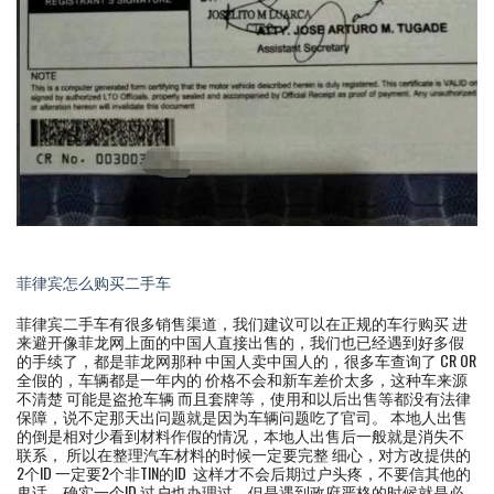
菲律宾怎么购买二手车
菲律宾二手车有很多销售渠道，我们建议可以在正规的车行购买 进
来避开像菲龙网上面的中国人直接出售的，我们也已经遇到好多假
的手续了，都是菲龙网那种 中国人卖中国人的，很多车查询了 CR OR
全假的，车辆都是一年内的 价格不会和新车差价太多，这种车来源
不清楚 可能是盗抢车辆 而且套牌等，使用和以后出售等都没有法律
保障，说不定那天出问题就是因为车辆问题吃了官司。 本地人出售
的倒是相对少看到材料作假的情况，本地人出售后一般就是消失不
联系， 所以在整理汽车材料的时候一定要完整 细心，对方改提供的
2个ID 一定要2个非TIN的ID 这样才不会后期过户头疼，不要信其他的
鬼话，确实一个ID 过户也办理过，但是遇到政府严格的时候就是必