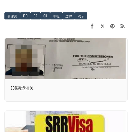
菲律宾
LTO
CR
OR
年检
过户
汽车
ECC离境清关