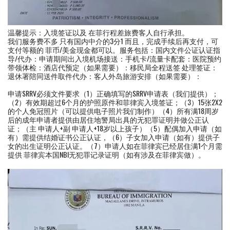
温馨提示：入境签证以及 在菲行程差旅费客人自行承担。
我们服务费不多 只有国内中介的3分1 而且，完成手续后再支付，可
支付等额的 菲币/美金现金都可以。服务包括：国内文件公证认证指
导/代办：申请期间出入境机场接送：手机卡/流量卡配套：医院预约
带领体检：酒店代预定（如果需要）：移民局全程送签 处理签证：
退休署陪同送件取件代办：客人外岛旅游安排（如果需要）：
申请SRRV必须文件要求（1）正确填写的SRRV申请表（我们提供）；
（2）有效期超过6个月的护照原件和菲律宾入境签证；（3）15张2X2
的个人免冠照片（可以提供电子照片我们制作）（4）所有满18周岁
后的成年申请者提供由居住地警局出具的无犯罪证明并做公正认
证；（主 申请人+副 申请人+18岁以上孩子）（5）配偶加入申请（如
有）需提供结婚证书公正认证，（6）子女加入申请（如有）提供子
女的出生证明公正认证。（7）申请人如在菲律宾已经居住满1个月需
提供 菲律宾本国NBI无犯罪记录证明（如有涉及在菲律宾做）。