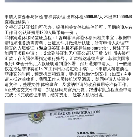
申请人需要参与体检 菲律宾办理 出席体检500RMB/人 不出席1000RMB
直接出结果 ）
全程公证认证我们可代办，提供相关文件扫描件即可，周期约10左右
工作日 公认证费用1200人民币每一份 ；
菲律宾退休移民签证流程：1 咨询菲律宾退休移民相关事宜，根据申
请结果准备所需资料，公证文件并做海牙认证，所有申请人办理菲
律宾的入境签证（9A旅游签证 并且不能标注no conversion，标注了不
能用于项目申请 ）；2 拿到签证和无犯罪公证认证后 安排 后去银行
汇款，存入退休署指定银行账号， 汇款抵达菲律宾后，菲律宾国家
银行DBP会开出汇入款证明送到退休署，然后通知申请人。（一般建
议在抵达菲律宾前15-20工作日办妥汇款手续）。3 申请人确定前往
菲律宾的时间，预定机票和酒店，菲律宾旅游计划安排（如需）4 申
请人抵达菲律宾，我司工作人员接机送至酒店， 陪同申请人签署申
请文件 ，整理文件 体检事宜，及缴纳申请的政府费用等准备工作。
5 正式递交文件申请，加急移民局官员批复，跟进审批流程直至申请
完成；6 完成签证申请，结算费用。 送客人机场出境。