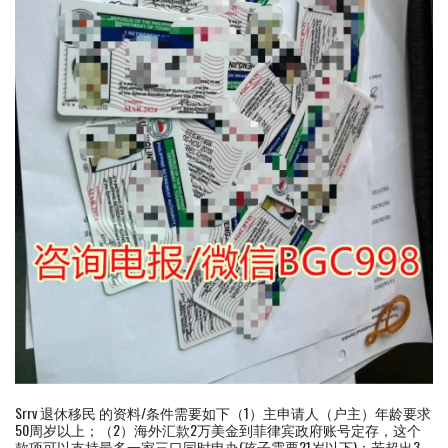
Srrv 退休移民 的资料/条件需要如下（1）主申请人（户主）年龄要求
50周岁以上；（2）海外汇款2万美金到菲律宾政府账号定存，这个
款项可以支持最多一家三口同时申办(孩子需要21岁以下)；若超出3