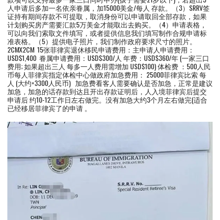
人申请后多加一名依亲眷属，加15000美金/每人 存款。（3）SRRV签
证持有期间存款不可提取，取消身份可以申请取回全部存款，如果
计划购买房产需要汇款5万美金才能取出去购买。（4）申请表格，
可以向我们索取文件填写，或者提供信息我们填写制作合规申请标
准表格。（5）提供电子照片，我们制作政府要求尺寸的照片。
2CMX2CM 15张菲律宾退休移民申请费用：主申请人申请费用：
USD$1,400 眷属申请费用：USD$300/人 年费：USD$360/年 (一家三口
费用; 如果超出三人 每多一人费用需增加 USD$100) 体检费 ：500人民
币每人菲律宾指定体检中心做政府加急费用： 25000菲律宾比索 每
人 (大约=3300人民币) 加急费看客人需要确认是否加急，正常是建议
加急，加急的话存款到达且开出存款证明后，人入境菲律宾后提交
申请后 约10-12工作日左右做完。没有加急大约3个月左右做完(适合
已经移居菲律宾了的申请 。