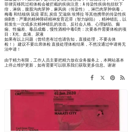
菲律宾移民过程体检会被拦截的疾病注意：A 传染性疾病包括软下
疳，淋病，腹股沟肉芽肿，麻风病（传染性），淋巴肉芽肿病毒，
梅毒 和结核病 鼠疫 霍乱 炭疽 艾滋病 埃博拉 等其他携带的传染性疾
病B类：严重的精神障碍精神发育迟滞（智力缺陷），精神错乱，以
前发生一次或多次精神错乱的攻击、反社会人格、心理缺陷、癫
痫、性偏差、毒品成瘾，慢性酒精中毒C类：次要条件需要体检的项
目：X光、血液、尿液
如果有以上问题（曾经患有过也请告知，直接处理，不要去体
检！） 建议不要出席体检 直接处理体检结果，不然没通过申请将无
法申请！
由于精力有限，工作人员主要把精力放在业务服务上，本网站基本
上停止维护更新，如有需要可以联系我们获取更多信息。谢谢