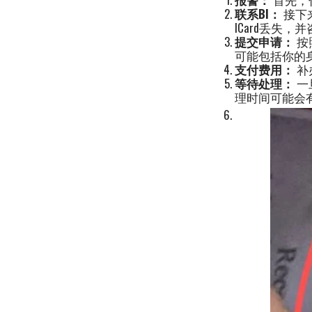
联系BI：
接下来
ICard丢失
提交申请：
按
可能包括你的
支付费用：
补
等待处理：
一
理时间可能会