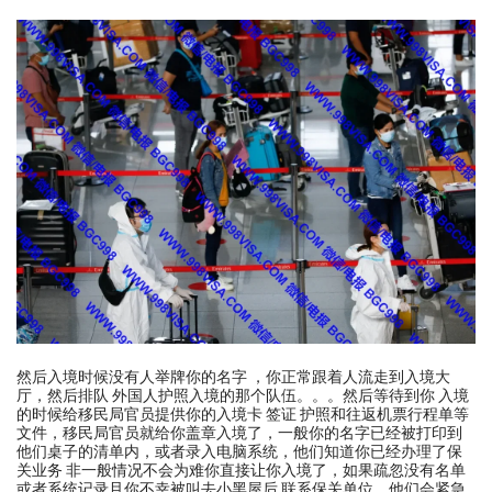
然后入境时候没有人举牌你的名字 ，你正常跟着人流走到入境大
厅，然后排队 外国人护照入境的那个队伍。。。然后等待到你 入境
的时候给移民局官员提供你的入境卡 签证 护照和往返机票行程单等
文件，移民局官员就给你盖章入境了，一般你的名字已经被打印到
他们桌子的清单内，或者录入电脑系统，他们知道你已经办理了保
关业务 非一般情况不会为难你直接让你入境了，如果疏忽没有名单
或者系统记录且你不幸被叫去小黑屋后 联系保关单位，他们会紧急