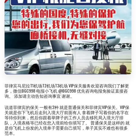
菲律宾马尼拉T1机场T2机场T3机场 VIP保关服务欢迎咨询我们了解更
多，微信BGC998 电报小飞机 @BGC998 优先咨询电报免验证直接咨
询。 添加请主动告知咨询事宜 谢谢。
说道菲律宾的保关 一般有2种 就是普通保关和菲律宾VIP保关。VIP保
关就是你下飞机后走到入境大厅前面有人 拿着牌子写着你的名字在
等待你到来，然后你跟着举牌子的工作人员去移民局入境大厅排
队，入境表格等已经在您入境前给你填写了。 普通保关是这样的 就
是你飞机上份发的入境单子需要自己填写，单子其实不难也有很多
范本。