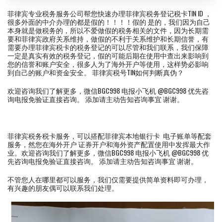
菲律宾专业税务服务公司帮您快速办理菲律宾税务登记税卡TIN ID ，
很多外面的中介办理的都是假的！！！！假的 是的，我们因为自己
本身就是做税务的，所以不爱做假的税务相关的文件，因为长期需
要和菲律宾政府关系维持，做假的不利于关系维护和长期信誉，有
需要办理菲律宾税卡的税务登记的可以尽管和我们联系，我们保障
一定是真实有效的税务登记，假的可能后期在使用中查出来影响到
您的信誉和账户安全，很多人为了海外开户等使用，这样势必影响
到自己的账户和资金安全。 菲律宾税号TIN如何判断真伪？
欢迎咨询我们了解更多，微信BGC998 电报小飞机 @BGC998 优先咨
询电报免验证直接咨询。 添加请主动告知咨询事宜 谢谢。
菲律宾税务税卡服务，可以搭配菲律宾本地银行卡 电子账单等配套
服务，然您在海外开户 证券开户和海外资产配置使用中发挥最大作
业。欢迎咨询我们了解更多，微信BGC998 电报小飞机 @BGC998 优
先咨询电报免验证直接咨询。 添加请主动告知咨询事宜 谢谢。
不管您人在哪里都可以服务，我们仅需要提供简单资料即可办理，
有兴趣的朋友偶可以联系我们处理。