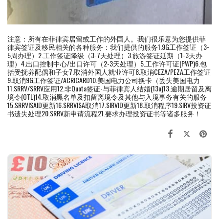
注意：所有在菲律宾居留或工作的外国人。我们很乐意为您提供菲
律宾签证及移民相关的各种服务：我们提供的服务1.9G工作签证（3-
5周办理）2.工作签证降级（3-7天处理）
3.旅游签证延期（1-3天办
理）4.出口控制中心/出口许可（2-3天处理）5.工作许可证(PWP)6.包
括受抚养配偶和子女7.取消外国人就业许可8.取消CEZA/PEZA工作签证
9.取消9G工作签证/ACRICARD10.美国电力公司换卡（丢失美国电力
11.SRRV/SRRV应用12.非Quota签证-与菲律宾人结婚(13a)13.逾期居留及离
境令(OTL)14.取消黑名单及扣留离境令及其他与入境事务有关的服务
15.SRRVISAID更新16.SRRVISA取消17.SIRVID更新18.取消程序19.SIRV投资证
书遗失处理20.SRRV新申请流程21.要求办理投资证书等诸多服务！