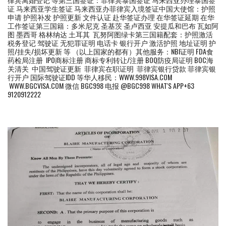
证 马来西亚学生签证 马来西亚办菲律宾入境签证中国大使馆：护照
申请 护照补发 护照更新 文件认证 赴华签证办理 在华签证延期 在华
工作签证第三国籍：多米尼克 圣基茨 圣卢西亚 安提瓜和巴布 瓦如阿
图 墨西哥 格林纳达 土耳其 瓦努阿图绿卡第三国籍配套：护照激活
税务登记 驾驶证 无犯罪证明 电话卡 银行开户 激活护照 地址证明 护
照/挂失/损坏更新 等 （以上国家的都有）其他服务：NBI证明 FDA食
药检局注册 IPO商标注册 商标专利转让/注册 BOQ防疫局证明 BOC海
关清关 中国驾驶证更新 菲律宾在职证明 菲律宾银行贷款 菲律宾银
行开户 国际驾驶证IDD 等华人移民：WWW.998VISA.COM
WWW.BGCVISA.COM 微信 BGC998 电报 @BGC998 WHAT'S APP+63
9120912222