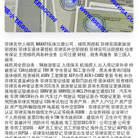
菲律宾华人移民 MAKATI实体注册公司，移民局授权 菲律宾国家旅游
部授权 菲律宾退休署授权 菲律宾外交部授权 菲律宾司法部授权 信誉
有保证 主营移民局各种业务 公司注册 财税，税务局服务 第三国入
籍等 .
移民局全部业务：9A旅游签证 入境保关 机场捞人 出入境记录补录 特
赦签证 13A结婚签证 TRV 9F 学生签证 9G工签办理，黑名单查询/清除
退休移民 投资移民 ASRV 工签降签 AEP办理 ACR I-CARD 更新 年检 补办
菲律宾遣返otl业务 菲律宾签证续签 逾期罚款处理 退休移民 投资移民
菲律宾各种签证查询 ECC清关 旅游签证延期 原有长期签证更换国籍
落地签证疑难杂症 SRRV更新 SRRV取消 MCL21特赦交通部LTO：汽车年
检 车牌 OR/CR补办 和 汽车过户 驾驶证 驾驶证新办 驾驶证更新 中国
驾照换菲律宾驾驶证 CDE考试包过 等房产局：房产入户/过户 房产贷
款 房产抵押/解除抵押 地基税 等外交部DFA：菲律宾护照 菲律宾文件
认证 菲律宾海外领馆文件认证等税务局BIR：企业所得税 企业审计
个人所得税 发票印制 税卡TIN 等市政府CH：建筑许可 卫生许可 营业
许可 装修许可 消防许可 地基税 等工贸部SEC/DTI：公司注册 公司变
更 等劳工部DOL：AEP 员工登记 员工开除登记 海外员工登记 AEP取消
等统计局PSA：菲律宾结婚登记 菲律宾出生登记 菲律宾死亡登记 菲
律宾离婚登记 等第三国签证：菲律宾泰国签证 马来西亚办理泰国签