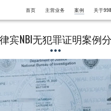
首页
主营业务
案例
关于99
律宾NBI无犯罪证明案例