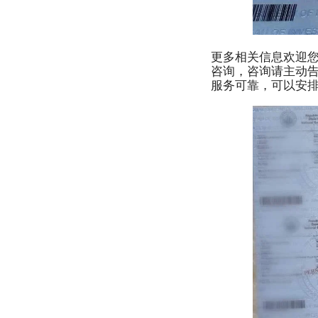
更多相关信息欢迎您联系
咨询，咨询请主动告知
服务可靠，可以安