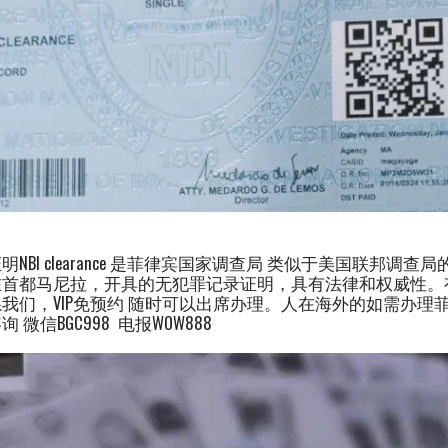
NBI clearance 是菲律宾国家调查局 类似于美国联邦调
在首都马尼拉，开具的无犯罪记录证明，具有法律和权威性。
我们，VIP免预约 随时可以出席办理。人在海外的如需办理菲律
微信BGC998 电报WOW888