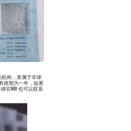
查局的机构，隶属于菲律
有效期为一年，如果
宾NBI 也可以联系