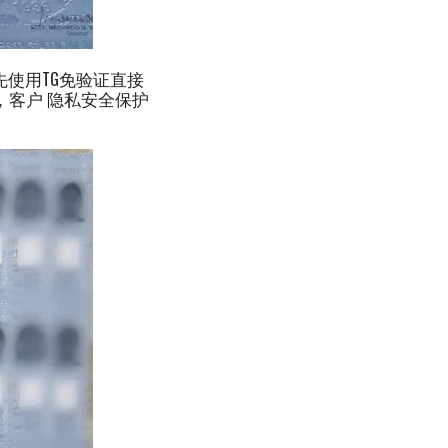
可优先使用TG免验证直接
司，客户 隐私安全保护