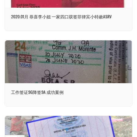
2020.01月 恭喜李小姐 一家四口获签菲律宾小特赦ASRV
工作签证9G降签9A 成功案例