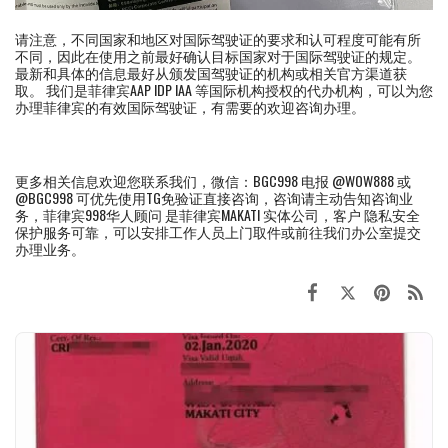
请注意，不同国家和地区对国际驾驶证的要求和认可程度可能有所
不同，因此在使用之前最好确认目标国家对于国际驾驶证的规定。
最新和具体的信息最好从颁发国驾驶证的机构或相关官方渠道获
取。 我们是菲律宾AAP IDP IAA 等国际机构授权的代办机构，可以为您
办理菲律宾的有效国际驾驶证，有需要的欢迎咨询办理。
更多相关信息欢迎您联系我们，微信：BGC998 电报 @WOW888 或
@BGC998 可优先使用TG免验证直接咨询，咨询请主动告知咨询业
务，菲律宾998华人顾问 是菲律宾MAKATI 实体公司，客户 隐私安全
保护服务可靠，可以安排工作人员上门取件或前往我们办公室提交
办理业务。