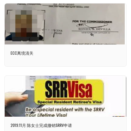
ECC离境清关
2019.11月 陈女士完成撤销SRRV申请