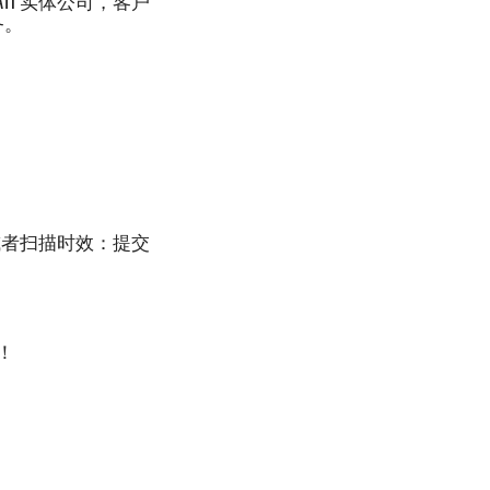
ATI 实体公司，客户
务。
照或者扫描时效：提交
！