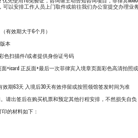
2-222 优先使用TG免验证，咨询请主动告知咨询项目，菲律宾MAK
靠，可以安排工作人员上门取件或前往我们办公室提交办理业
描 （有效期大于6个月）
子版本
面彩色扫描件/或者提供身份证号码
章页面+icard 正反面+最后一次菲律宾入境章页面彩色高清拍
有效期63天 入境后30天有效停留或按照领馆签发时间为准
们。请出签后在购买机票和预定其他行程安排，不然损失自负
打印的材料如下：