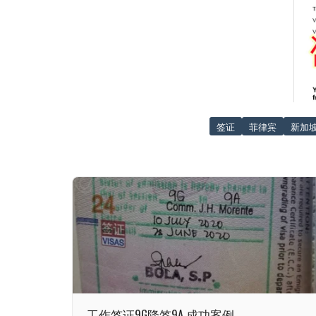
签证
菲律宾
新加
工作签证9G降签9A 成功案例