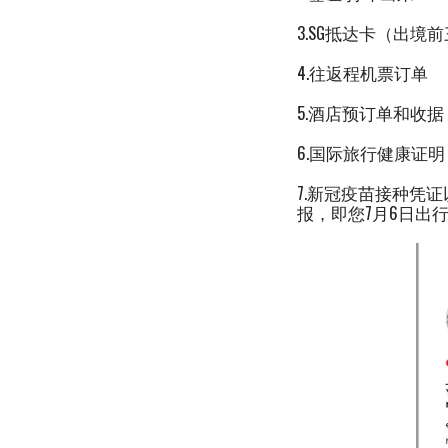
3.SG抵达卡（出
4.往返程机票订单
5.酒店预订单和收据
6.国际旅行健康证明
7.新冠疫苗接种凭
报，即您7月6日出行的话最早