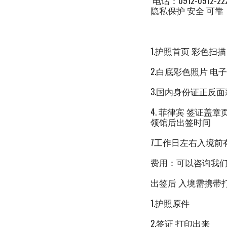
电话：0912-091
隐私保护 安全 可
1.护照首页 彩色扫
2.白底彩色照片 电
3.国内身份证正反
4. 菲律宾 签证盖
领馆后出签时间
7工作日左右入境前
费用：可以咨询我
出签后 入境需携带
1.护照原件
2.签证 打印出来