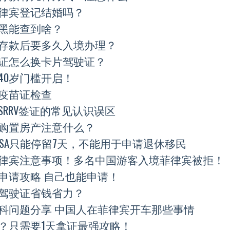
律宾登记结婚吗？
黑能查到啥？
存款后要多久入境办理？
证怎么换卡片驾驶证？
40岁门槛开启！
疫苗证检查
RRV签证的常见认识误区
购置房产注意什么？
ISA只能停留7天，不能用于申请退休移民
律宾注意事项！多名中国游客入境菲律宾被拒！
申请攻略 自己也能申请！
驾驶证省钱省力？
科问题分享 中国人在菲律宾开车那些事情
？只需要1天拿证最强攻略！