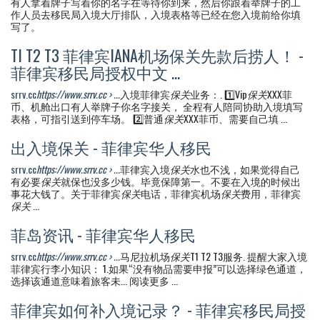
有人拿着牌子写着你的名字在等待你到来，然后你跟着举牌子的工
作人员去移民局入境大厅排队，入境表格等已经在您入境前给你填
写了。
TI T2 T3 菲律宾IANA机场保关先款后捞人！ -
菲律宾移民局授权中文 ...
srrv.cc
https://www.srrv.cc › ...
入境菲律宾
保关
业务：. 1️⃣Vip
保关
XXX菲
币、机舱出口有人举牌子你名字接关， 全程有人陪同协助入境填写
表格，可指引送到停车场。 2️⃣普通
保关
XXX菲币、需要自己填 ...
出入境保关 - 菲律宾华人移民
srrv.cc
https://www.srrv.cc › ...
菲律宾入境
保关
水也不浅，如果觉得自己
有必要
保关
就保也没多少钱。毕竟保障第一。不要在入境的时候出
事花大钱了。关于菲律宾
保关
电话，菲律宾机场
保关
费用，菲律宾
保关
...
菲岛资讯 - 菲律宾华人移民
srrv.cc
https://www.srrv.cc › ...
马尼拉机场
保关
T1 T2 T3服务. 提醒大家入境
菲律宾行李小知识： 1.如果“没有物品需要申报”可以选择绿色通道，
选择该通道意味着旅客未... 阅读更多 ...
菲律宾如何补入境记录？ - 菲律宾移民局授