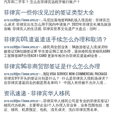
汽车和二手车？ 怎么在菲律宾远程开银行账户？
菲律宾一些你没见过的签证类型大全
srrv.cc
https://www.srrv.cc › ...
马尼拉落地签VUA机场入境流程：菲律宾怎
么
保关
. 菲律宾出生怎么用于国内申请落户. 2022年菲律宾长滩岛旅游
攻略. 菲律宾人的生活观. 菲律宾世界文化遗产大盘点：旧时 ...
菲律宾OTL遣返遣送手续怎么办理和取消？
srrv.cc
https://www.srrv.cc › ...
移民局全部业务：9A旅游签证入境
保关
特
赦签证13A结婚签证9F 学生签证9G工签办理，退休移民投资移民ASRV
工签降签AEP办理ACR I-CARD 更新年检补办菲律宾遣返otl业务 ...
菲律宾9G非商贸部签证是什么怎么办理
srrv.cc
https://www.srrv.cc › ...
9(G) VISA SERVICE NON-COMMERCIAL PACKAGE ·
菲律宾9字开头的签证分别是什么？ · 什么是菲律宾入境机场
保关
？ ·
在菲律宾遣返回去的都是黑名单吗？ · 中国人有些被不允许入境 ...
资讯速递 - 菲律宾华人移民
srrv.cc
https://www.srrv.cc › ...
菲律宾华人移民公司是专业的菲律宾签证/
移民代办机构，主要帮企业/个人办理入菲业务，业务范围包括：签
证、移民、机票预定、包机、清关
保关
、洗白菲律宾黑名单。