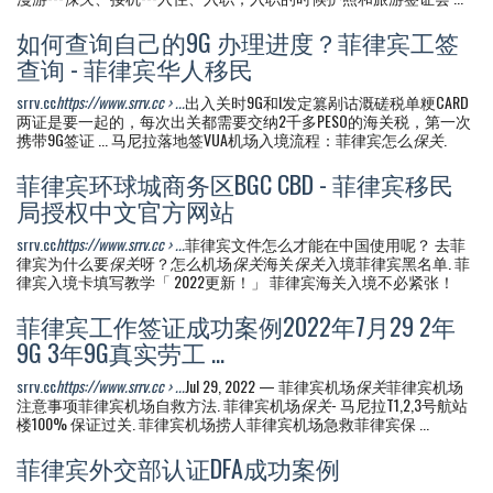
如何查询自己的9G 办理进度？菲律宾工签
查询 - 菲律宾华人移民
srrv.cc
https://www.srrv.cc › ...
出入关时9G和I发定篡剐诂溉磋税单粳CARD
两证是要一起的，每次出关都需要交纳2千多PESO的海关税，第一次
携带9G签证 ... 马尼拉落地签VUA机场入境流程：菲律宾怎么
保关
.
菲律宾环球城商务区BGC CBD - 菲律宾移民
局授权中文官方网站
srrv.cc
https://www.srrv.cc › ...
菲律宾文件怎么才能在中国使用呢？ 去菲
律宾为什么要
保关
呀？怎么机场
保关
海关
保关
入境菲律宾黑名单. 菲
律宾入境卡填写教学「 2022更新！」 菲律宾海关入境不必紧张！
菲律宾工作签证成功案例2022年7月29 2年
9G 3年9G真实劳工 ...
srrv.cc
https://www.srrv.cc › ...
Jul 29, 2022 — 菲律宾机场
保关
菲律宾机场
注意事项菲律宾机场自救方法. 菲律宾机场
保关
- 马尼拉T1,2,3号航站
楼100% 保证过关. 菲律宾机场捞人菲律宾机场急救菲律宾保 ...
菲律宾外交部认证DFA成功案例