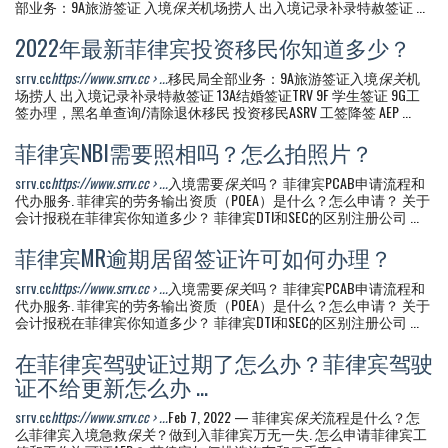
部业务：9A旅游签证 入境
保关
机场捞人 出入境记录补录特赦签证 ...
2022年最新菲律宾投资移民你知道多少？
srrv.cc
https://www.srrv.cc › ...
移民局全部业务：9A旅游签证入境
保关
机
场捞人 出入境记录补录特赦签证 13A结婚签证TRV 9F 学生签证 9G工
签办理，黑名单查询/清除退休移民 投资移民ASRV 工签降签 AEP ...
菲律宾NBI需要照相吗？怎么拍照片？
srrv.cc
https://www.srrv.cc › ...
入境需要
保关
吗？ 菲律宾PCAB申请流程和
代办服务. 菲律宾的劳务输出资质（POEA）是什么？怎么申请？ 关于
会计报税在菲律宾你知道多少？ 菲律宾DTI和SEC的区别注册公司 ...
菲律宾MR逾期居留签证许可如何办理？
srrv.cc
https://www.srrv.cc › ...
入境需要
保关
吗？ 菲律宾PCAB申请流程和
代办服务. 菲律宾的劳务输出资质（POEA）是什么？怎么申请？ 关于
会计报税在菲律宾你知道多少？ 菲律宾DTI和SEC的区别注册公司 ...
在菲律宾驾驶证过期了怎么办？菲律宾驾驶
证不给更新怎么办 ...
srrv.cc
https://www.srrv.cc › ...
Feb 7, 2022 — 菲律宾
保关
流程是什么？怎
么菲律宾入境急救
保关
？做到入菲律宾万无一失. 怎么申请菲律宾工