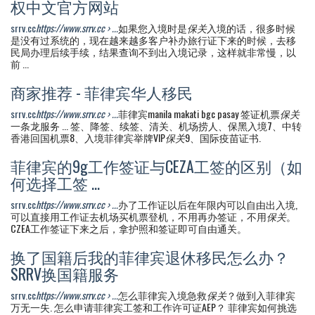
权中文官方网站
srrv.cc
https://www.srrv.cc › ...
如果您入境时是
保关
入境的话，很多时候
是没有过系统的，现在越来越多客户补办旅行证下来的时候，去移
民局办理后续手续，结果查询不到出入境记录，这样就非常慢，以
前 ...
商家推荐 - 菲律宾华人移民
srrv.cc
https://www.srrv.cc › ...
菲律宾manila makati bgc pasay 签证机票
保关
一条龙服务 ... 签、降签、续签、清关、机场捞人、保黑入境7、中转
香港回国机票8、入境菲律宾举牌VIP
保关
9、国际疫苗证书.
菲律宾的9g工作签证与CEZA工签的区别（如
何选择工签 ...
srrv.cc
https://www.srrv.cc › ...
办了工作证以后在年限内可以自由出入境,
可以直接用工作证去机场买机票登机，不用再办签证，不用
保关
。
CZEA工作签证下来之后，拿护照和签证即可自由通关。
换了国籍后我的菲律宾退休移民怎么办？
SRRV换国籍服务
srrv.cc
https://www.srrv.cc › ...
怎么菲律宾入境急救
保关
？做到入菲律宾
万无一失. 怎么申请菲律宾工签和工作许可证AEP？ 菲律宾如何挑选