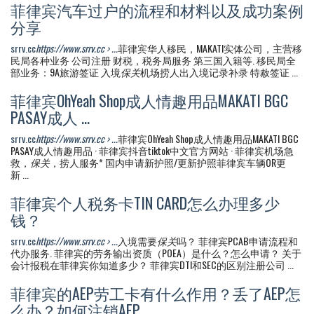
菲律宾汽车过户的流程和材料以及成功案例
分享
srrv.cc
https://www.srrv.cc › ...
菲律宾华人移民，MAKATI实体公司，主营移
民局各种业务 公司注册 财税，税务局服务 第三国入籍等. 移民局全
部业务：9A旅游签证 入境
保关
机场捞人出入境记录补录 特赦签证 ...
菲律宾OhYeah Shop成人情趣用品MAKATI BGC
PASAY成人 ...
srrv.cc
https://www.srrv.cc › ...
菲律宾OhYeah Shop成人情趣用品MAKATI BGC
PASAY成人情趣用品 · 菲律宾抖音tiktok中文官方网站 · 菲律宾机场急
救，
保关
，捞人服务* 国内申请新护照/更新护照菲律宾车辆OR更
新 ...
菲律宾个人税务卡TIN CARD怎么办理多少
钱？
srrv.cc
https://www.srrv.cc › ...
入境需要
保关
吗？ 菲律宾PCAB申请流程和
代办服务. 菲律宾的劳务输出资质（POEA）是什么？怎么申请？ 关于
会计报税在菲律宾你知道多少？ 菲律宾DTI和SEC的区别注册公司 ...
菲律宾的AEP劳工卡有什么作用？丢了AEP怎
么办？如何注销AEP