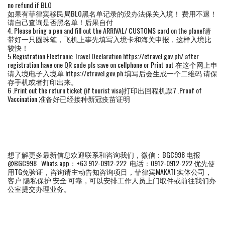
no refund if BLO
如果有菲律宾移民局BLO黑名单记录的没办法保关入境！ 费用不退！
请自己查询是否黑名单！后果自付
4. Please bring a pen and fill out the ARRIVAL/ CUSTOMS card on the plane!请
带好一只圆珠笔，飞机上事先填写入境卡和海关申报，这样入境比
较快！
5.Registration Electronic Travel Declaration https://etravel.gov.ph/ after
registration have one QR code pls save on cellphone or Print out 在这个网上申
请入境电子入境单 https://etravel.gov.ph 填写后会生成一个二维码 请保
存手机或者打印出来。
6 .Print out the return ticket (if tourist visa)打印出回程机票7 .Proof of
Vaccination 准备好已经接种新冠疫苗证明
想了解更多最新信息欢迎联系和咨询我们，微信：BGC998 电报
@BGC998 Whats app：+63 912-0912-222 电话：0912-0912-222 优先使
用TG免验证，咨询请主动告知咨询项目，菲律宾MAKATI 实体公司，
客户 隐私保护 安全 可靠，可以安排工作人员上门取件或前往我们办
公室提交办理业务。