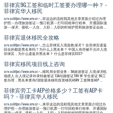
菲律宾9G工签和临时工签要办理哪一种？ -
菲律宾华人移民
srrv.cc
https://www.srrv.cc › ...
菲这边的流程我其他文章里面介绍过办理
护照---办理旅游签证---预订机票---打印回程单行程单、开通国际漫
游---
保关
、接机---入住、入职；入职的时候护照和旅游签证会由 ...
菲律宾退休移民全攻略
srrv.cc
https://www.srrv.cc › ...
怎么菲律宾入境急救
保关
？ 在菲律宾遣返
回去的都是黑名单吗？为什么上黑名单？ 中国人有些被不允许入境
菲律宾，为什么遣返并黑名单？ 什么是菲律宾ECC?
菲律宾移民项目线上咨询
srrv.cc
https://www.srrv.cc › ...
移民局全部业务：9A旅游签证 入境
保关
机
场捞人 出入境记录补录特赦签证 13A结婚签证TRV 9F 学生签证 9G工
签办理，黑名单查询/清除退休移民投资移民ASRV 工签降签AEP ...
菲律宾劳工卡AEP价格多少？工签有AEP卡
吗？ - 菲律宾华人移民
srrv.cc
https://www.srrv.cc › ...
来菲这边的流程我其他文章里面介绍过办
理护照---办理旅游签证---预订机票---打印回程单行程单、开通国际
漫游---
保关
、接机---入住、入职；入职的时候护照和旅游签证会 ...