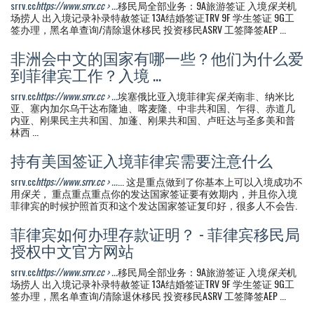
srrv.cc
https://www.srrv.cc › ...
移民局全部业务：9A旅游签证 入境
保关
机
场捞人 出入境记录补录特赦签证 13A结婚签证TRV 9F 学生签证 9G工
签办理，黑名单查询/清除退休移民 投资移民ASRV 工签降签AEP ...
非洲会中文的国家有哪一些？他们为什么爱
到菲律宾工作？入境 ...
srrv.cc
https://www.srrv.cc › ...
埃塞俄比亚入境菲律宾
保关
南非、纳米比
亚、塞内加尔乌干达布隆迪、喀麦隆、中非共和国、乍得、赤道几
内亚、刚果民主共和国、加蓬、刚果共和国、卢旺达与圣多美和普
林西 ...
持有美国签证入境菲律宾需要注意什么
srrv.cc
https://www.srrv.cc › ...
... 这是重点做到了你基本上可以入境成功不
用
保关
， 重点重点重点你的发达国家签证要有效期内，并且你入境
菲律宾的时候护照首页和这个发达国家签证复印好，很多人不会告.
菲律宾如何办理存款证明？ - 菲律宾移民局
授权中文官方网站
srrv.cc
https://www.srrv.cc › ...
移民局全部业务：9A旅游签证 入境
保关
机
场捞人 出入境记录补录特赦签证 13A结婚签证TRV 9F 学生签证 9G工
签办理，黑名单查询/清除退休移民 投资移民ASRV 工签降签AEP ...