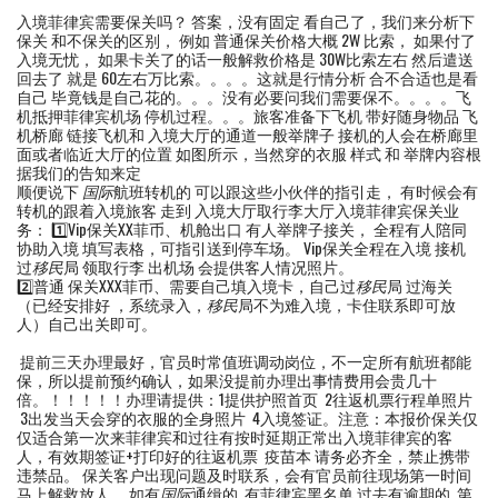
入境菲律宾需要保关吗？ 答案，没有固定 看自己了，我们来分析下
保关 和不保关的区别， 例如 普通保关价格大概 2W 比索， 如果付了
入境无忧， 如果卡关了的话一般解救价格是 30W比索左右 然后遣送
回去了 就是 60左右万比索。。。。这就是行情分析 合不合适也是看
自己 毕竟钱是自己花的。。。没有必要问我们需要保不。。。。飞
机抵押菲律宾机场 停机过程。。。旅客准备下飞机 带好随身物品 飞
机桥廊 链接飞机和 入境大厅的通道一般举牌子 接机的人会在桥廊里
面或者临近大厅的位置 如图所示，当然穿的衣服 样式 和 举牌内容根
据我们的告知来定
顺便说下
国际
航班转机的 可以跟这些小伙伴的指引走， 有时候会有
转机的跟着入境旅客 走到 入境大厅取行李大厅入境菲律宾保关业
务： 1️⃣Vip保关XX菲币、机舱出口 有人举牌子接关， 全程有人陪同
协助入境 填写表格，可指引送到停车场。 Vip保关全程在入境 接机
过
移民
局 领取行李 出机场 会提供客人情况照片。
2️⃣普通 保关XXX菲币、需要自己填入境卡，自己过
移民
局 过海关
（已经安排好 ，系统录入，
移民
局不为难入境，卡住联系即可放
人）自己出关即可。
提前三天办理最好，官员时常值班调动岗位，不一定所有航班都能
保，所以提前预约确认，如果没提前办理出事情费用会贵几十
倍。！！！！！办理请提供：1提供护照首页 2往返机票行程单照片
3出发当天会穿的衣服的全身照片 4入境签证。注意：本报价保关仅
仅适合第一次来菲律宾和过往有按时延期正常出入境菲律宾的客
人，有效期签证+打印好的往返机票 疫苗本 请务必齐全，禁止携带
违禁品。 保关客户出现问题及时联系，会有官员前往现场第一时间
马上解救放人。 如有
国际
通缉的 有菲律宾黑名单 过去有逾期的 第