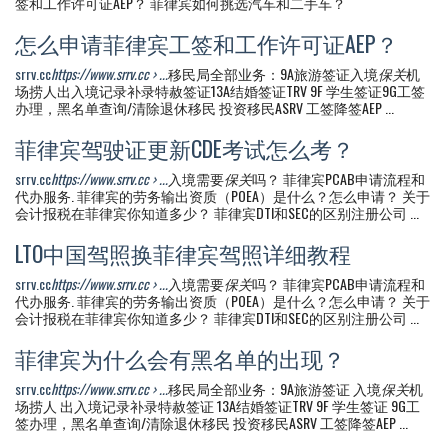
签和工作许可证AEP？ 菲律宾如何挑选汽车和二手车？
怎么申请菲律宾工签和工作许可证AEP？
srrv.cc
https://www.srrv.cc › ...
移民局全部业务：9A旅游签证入境
保关
机
场捞人出入境记录补录特赦签证13A结婚签证TRV 9F 学生签证9G工签
办理，黑名单查询/清除退休移民 投资移民ASRV 工签降签AEP ...
菲律宾驾驶证更新CDE考试怎么考？
srrv.cc
https://www.srrv.cc › ...
入境需要
保关
吗？ 菲律宾PCAB申请流程和
代办服务. 菲律宾的劳务输出资质（POEA）是什么？怎么申请？ 关于
会计报税在菲律宾你知道多少？ 菲律宾DTI和SEC的区别注册公司 ...
LTO中国驾照换菲律宾驾照详细教程
srrv.cc
https://www.srrv.cc › ...
入境需要
保关
吗？ 菲律宾PCAB申请流程和
代办服务. 菲律宾的劳务输出资质（POEA）是什么？怎么申请？ 关于
会计报税在菲律宾你知道多少？ 菲律宾DTI和SEC的区别注册公司 ...
菲律宾为什么会有黑名单的出现？
srrv.cc
https://www.srrv.cc › ...
移民局全部业务：9A旅游签证 入境
保关
机
场捞人 出入境记录补录特赦签证 13A结婚签证TRV 9F 学生签证 9G工
签办理，黑名单查询/清除退休移民 投资移民ASRV 工签降签AEP ...