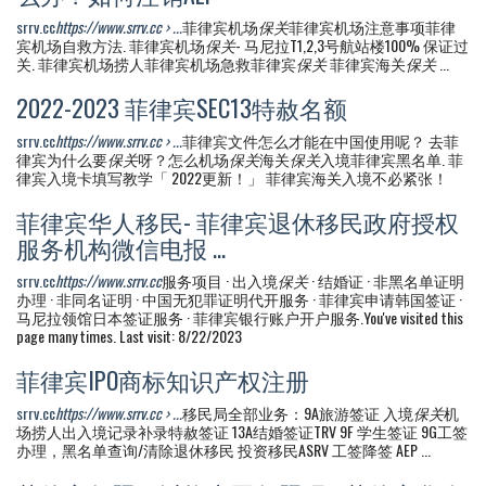
srrv.cc
https://www.srrv.cc › ...
菲律宾机场
保关
菲律宾机场注意事项菲律
宾机场自救方法. 菲律宾机场
保关
- 马尼拉T1,2,3号航站楼100% 保证过
关. 菲律宾机场捞人菲律宾机场急救菲律宾
保关
菲律宾海关
保关
...
2022-2023 菲律宾SEC13特赦名额
srrv.cc
https://www.srrv.cc › ...
菲律宾文件怎么才能在中国使用呢？ 去菲
律宾为什么要
保关
呀？怎么机场
保关
海关
保关
入境菲律宾黑名单. 菲
律宾入境卡填写教学「 2022更新！」 菲律宾海关入境不必紧张！
菲律宾华人移民- 菲律宾退休移民政府授权
服务机构微信电报 ...
srrv.cc
https://www.srrv.cc
服务项目 · 出入境
保关
· 结婚证 · 非黑名单证明
办理 · 非同名证明 · 中国无犯罪证明代开服务 · 菲律宾申请韩国签证 ·
马尼拉领馆日本签证服务 · 菲律宾银行账户开户服务.You've visited this
page many times. Last visit: 8/22/2023
菲律宾IPO商标知识产权注册
srrv.cc
https://www.srrv.cc › ...
移民局全部业务：9A旅游签证 入境
保关
机
场捞人出入境记录补录特赦签证 13A结婚签证TRV 9F 学生签证 9G工签
办理，黑名单查询/清除退休移民 投资移民ASRV 工签降签 AEP ...