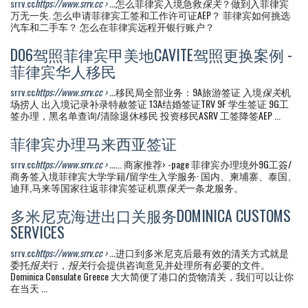
srrv.cc
https://www.srrv.cc › ...
怎么菲律宾入境急救
保关
？做到入菲律宾
万无一失. 怎么申请菲律宾工签和工作许可证AEP？ 菲律宾如何挑选
汽车和二手车？ 怎么在菲律宾远程开银行账户？
D06驾照菲律宾甲美地CAVITE驾照更换案例 -
菲律宾华人移民
srrv.cc
https://www.srrv.cc › ...
移民局全部业务：9A旅游签证 入境
保关
机
场捞人 出入境记录补录特赦签证 13A结婚签证TRV 9F 学生签证 9G工
签办理，黑名单查询/清除退休移民 投资移民ASRV 工签降签AEP ...
菲律宾办理马来西亚签证
srrv.cc
https://www.srrv.cc › ...
... 商家推荐› -page 菲律宾办理境外9G工簽/
商务签入境菲律宾大学学籍/留学生入学服务· 国内、柬埔寨、泰国、
迪拜,马来等国家往返菲律宾签证机票
保关
一条龙服务。
多米尼克海进出口关服务DOMINICA CUSTOMS
SERVICES
srrv.cc
https://www.srrv.cc › ...
进口到多米尼克后最有效的清关方式就是
委托
报关
行，
报关
行会提供咨询意见并处理所有必要的文件。
Dominica Consulate Greece 大大简便了港口的货物清关，我们可以让你
在当天 ...