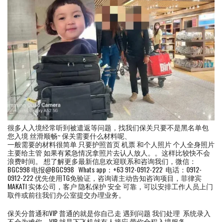
很多人入境经常听到被遣返等问题，找我们保关只要不是黑名单包
您入境 丝滑顺畅~ 保关需要什么材料呢、
一般需要的材料很简单 只要护照首页 机票 和个人照片 个人全身照片
主要给主管 如果有紧急情况拿照片去认人放人。。这样比较快不会
浪费时间。 想了解更多最新信息欢迎联系和咨询我们，微信：
BGC998 电报@BGC998 Whats app：+63 912-0912-222 电话：0912-
0912-222 优先使用TG免验证，咨询请主动告知咨询项目，菲律宾
MAKATI 实体公司，客户 隐私保护 安全 可靠，可以安排工作人员上门
取件或前往我们办公室提交办理业务。
保关分普通和VIP 普通的就是你自己走 遇到问题 我们处理 系统录入
不会为难你，VIP 就是下飞机就有人接应 带你全程入境服务。