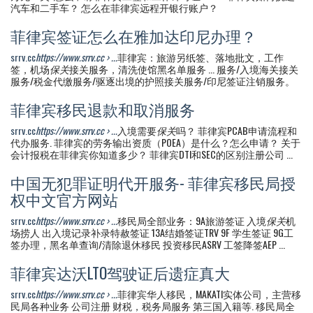
汽车和二手车？ 怎么在菲律宾远程开银行账户？
菲律宾签证怎么在雅加达印尼办理？
srrv.cc
https://www.srrv.cc › ...
菲律宾：旅游另纸签、落地批文，工作
签，机场
保关
接关服务，清洗使馆黑名单服务 ... 服务/入境海关接关
服务/税金代缴服务/驱逐出境的护照接关服务/印尼签证注销服务。
菲律宾移民退款和取消服务
srrv.cc
https://www.srrv.cc › ...
入境需要
保关
吗？ 菲律宾PCAB申请流程和
代办服务. 菲律宾的劳务输出资质（POEA）是什么？怎么申请？ 关于
会计报税在菲律宾你知道多少？ 菲律宾DTI和SEC的区别注册公司 ...
中国无犯罪证明代开服务- 菲律宾移民局授
权中文官方网站
srrv.cc
https://www.srrv.cc › ...
移民局全部业务：9A旅游签证 入境
保关
机
场捞人 出入境记录补录特赦签证 13A结婚签证TRV 9F 学生签证 9G工
签办理，黑名单查询/清除退休移民 投资移民ASRV 工签降签AEP ...
菲律宾达沃LTO驾驶证后遗症真大
srrv.cc
https://www.srrv.cc › ...
菲律宾华人移民，MAKATI实体公司，主营移
民局各种业务 公司注册 财税，税务局服务 第三国入籍等. 移民局全