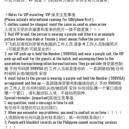
？Notes for VIP escorting :VIP 保关注意事项
(Please activate international roaming for SIM/phone first )
1. clothes cannot be changed, must the same as send us when arrive
入境当天穿的衣服要和发来的照片一致不能更换！！！
2. find VIP brand, the person is wearing a purple suit (there is an example
picture below may male or female ), must always follow the person ！
下飞机后请找到穿紫色制服的工作人员 请参考工作人员制服照片
（可能是男的 可能是女的）。
3. our VIP pick-up is hold the Number ( 998VISA) and wear a purple suit, the VIP
pick-up will wait for the guests at the hatch, and accompany them to the
quarantine bureau/immigration bureau/customs They go outside 身穿紫色制
服 手持号码牌 998VISA 的 工作人员就是接你的，一直跟随他/她 任何
时候听从他/她指挥 安排
4. must listen to the person is wearing a purple suit hold the Number ( 998VISA)
arrangement and line up.一直跟随身穿紫色制服接你的人 手持 998VISA
的 工作人员 任何时候听从他/她指挥 安排 叫你排队哪一个窗口就排
哪一个窗口，请礼貌排队入境，不能拍照喧哗。
Special reminder: (important)其他注意事项
1. any question, send a message in time to ask
有任何不清楚的可以先问我们。
2. When you encounter any problems, you need to contact us on time！！！！
入境期间有任何问题及时联系我们，第一时间联系我们！
3. People with blacklist records on the Philippine cannot escorting services
！！！