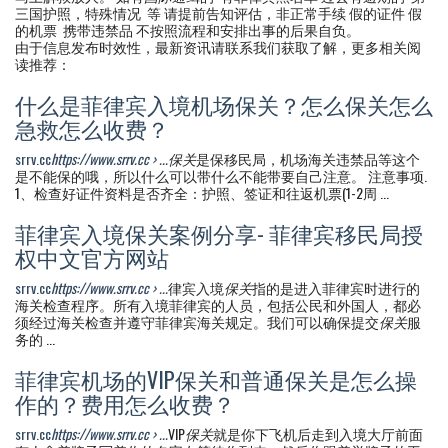
三国护照，特殊情况 等 请提前告知评估，非正常手续 假的证件 假
的机票 携带违禁品 不按照流程和安排出事的后果自负。
由于信息发布时效性，最新资讯请联系我们获取了解，更多相关阅
读推荐：
什么是菲律宾入境机场保关？怎么保关怎么
急救怎么收费？
srrv.cc
https://www.srrv.cc › ...
保关
是保移民局，机场海关违禁品等这个
是不能保的哦，所以什么可以带什么不能带要自己注意。 注意事项.
1、检查好证件资料是否齐全：护照、签证和往返机票(1-2周 ...
菲律宾入境保关案例分享- 菲律宾移民局授
权中文官方网站
srrv.cc
https://www.srrv.cc › ...
律宾入境
保关
指的是进入菲律宾时进行的
海关检查程序。所有入境菲律宾的人员，包括公民和外国人，都必
须经过海关检查并遵守菲律宾海关规定。我们可以确保提交
保关
服
务的 ...
菲律宾机场的VIP保关和普通保关是怎么操
作的？费用怎么收费？
srrv.cc
https://www.srrv.cc › ...
VIP
保关
就是你下飞机后走到入境大厅前面