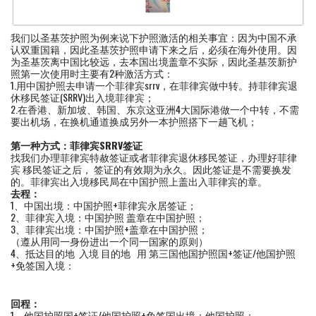
我们以圣基茨护照为例来说下护照激活的相关事宜：因为中国不承
认双重国籍，因此圣基茨护照申请下来之后，必须在海外使用。因
为圣基茨离中国比较远，去本国出境盖章不实际，因此圣基茨新护
照第一次使用时主要有2种激活方式：
1.用中国护照去申请一个菲律宾srrv，在菲律宾做中转。持菲律宾退
休移民签证(SRRV)出入境菲律宾；
2.在香港、新加坡、韩国、东京这亚洲4大国际港做一个中转，不需
要出机场，在换机通道换成另外一本护照搭下一趟飞机；
第一种方式：菲律宾SRRV签证
找我们办理菲律宾特赦签证或者菲律宾退休移民签证，办理好菲律
宾 移民签证之后， 签证的有效期为永久。因此签证是不需要换发
的。菲律宾出入境移民局在中国护照上盖出入菲律宾的章。
去程：
1、中国出境：中国护照+菲律宾永居签证；
2、菲律宾入境：中国护照 盖章在中国护照；
3、菲律宾出境：中国护照+盖章在中国护照；
（遵从用同一身份进出一个同一国家的原则）
4、抵达目的地 入境 目的地 用 第三国他国护照国+签证/他国护照
+免签国入境：
回程：
1、他国护照国+签证/他国护照+免签国出境：他国护照；