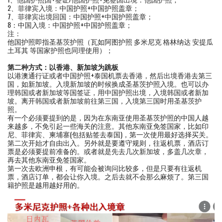
2、菲律宾入境：中国护照+中国护照盖章；
7、菲律宾出境回国：中国护照+中国护照盖章；
8：中国入境：中国护照+中国护照盖章；
注：
他国护照即指圣基茨护照（瓦如阿图护照 多米尼克 格林纳达 安提瓜
土耳其 等国家护照也同理使用）；
第二种方式：以香港、新加坡为跳板
以港澳通行证或者中国护照+泰国机票去香港，然后出境香港去第三
国，如新加坡。入境新加坡的时候换成圣基茨护照入境。也可以办
理韩国或者新加坡等国签证，用中国护照出境，入境韩国或者新加
坡。离开韩国或者新加坡前往第三国，入境第三国时用圣基茨护
照。
有一个必须要提到的是，因为在东南亚使用圣基茨护照的中国人越
来越多，不免引起一些海关的注意。其他东南亚免签国家，比如印
尼、菲律宾、柬埔寨(包括贴签去泰国)，第一次使用最好选择买关。
第二次开始才自由出入。另外就是要遵守规则，往返机票，酒店订
票是必须要提前准备的。或者就是先去几次新加坡，多盖几次章，
再去其他东南亚免签国家。
第一次去欧洲申根，有可能会被询问比较多，但是只要有往返机
票，酒店订单，都会让你入境。之后去就不会那么麻烦了。第三国
籍护照是越用越好用的。